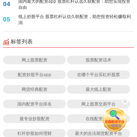
国内最大的配资app 股票杠杆认选久联配资：助您实现投资
04
自由
线上炒股平台 股票杠杆认信久联配资，助您投资轻松赚取利
05
润
标签列表
网上股票配资
股票配资话术
配资炒股平台app
在哪个平台买杠杆股票
网贷经典配资
最大线上配资
国内配资平台排名
网上股票交易平台
最专业炒股配资
在线配资服务
杠杆炒股如何理财
最大的合法期货配资平台