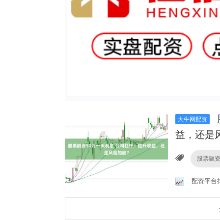
大牛网配资
益，还是
股票融资
配资平台