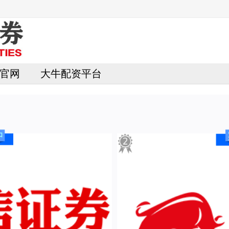
官网
大牛配资平台