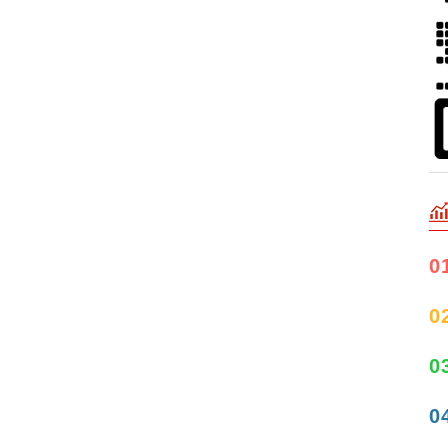
0
0
0
0