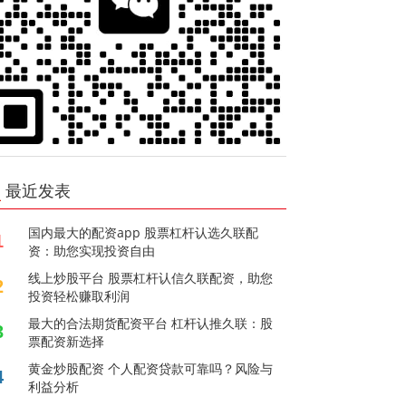
最近发表
国内最大的配资app 股票杠杆认选久联配
1
资：助您实现投资自由
线上炒股平台 股票杠杆认信久联配资，助您
2
投资轻松赚取利润
最大的合法期货配资平台 杠杆认推久联：股
3
票配资新选择
黄金炒股配资 个人配资贷款可靠吗？风险与
4
利益分析