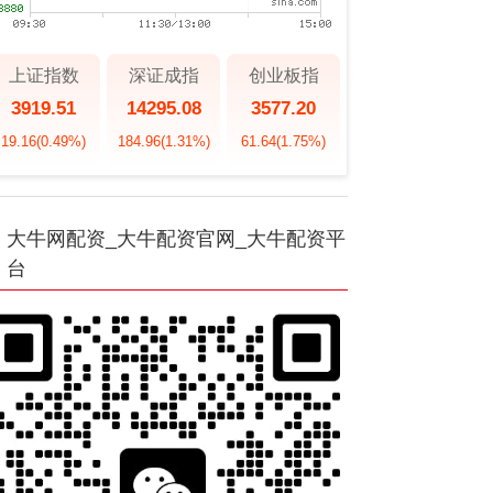
上证指数
深证成指
创业板指
3919.51
14295.08
3577.20
19.16
(0.49%)
184.96
(1.31%)
61.64
(1.75%)
大牛网配资_大牛配资官网_大牛配资平
台