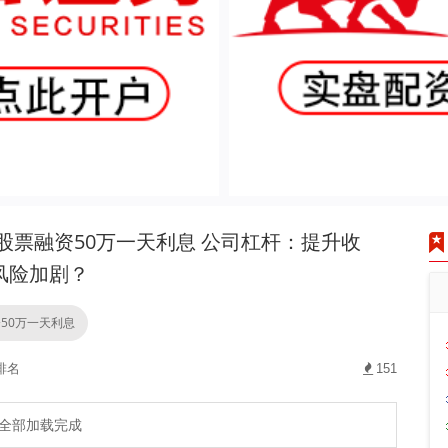
股票融资50万一天利息 公司杠杆：提升收
风险加剧？
50万一天利息
排名
151
全部加载完成