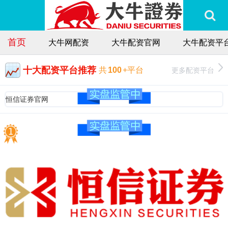
首页
大牛网配资
大牛配资官网
大牛配资平
十大配资平台推荐
更多配资平台
共
100
+平台
恒信证券官网