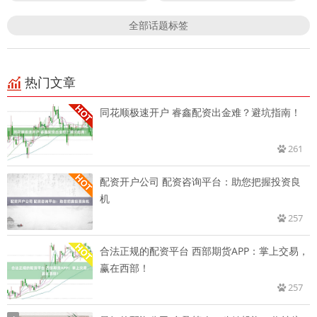
全部话题标签
热门文章
同花顺极速开户 睿鑫配资出金难？避坑指南！
261
配资开户公司 配资咨询平台：助您把握投资良
机
257
合法正规的配资平台 西部期货APP：掌上交易，
赢在西部！
257