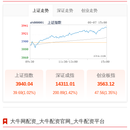
上证走势
深证走势
创业走势
上证指数
深证成指
创业板指
3940.04
14311.01
3563.12
39.69
(1.02%)
200.89
(1.42%)
47.56
(1.35%)
大牛网配资_大牛配资官网_大牛配资平台