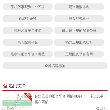
手机股票配资APP下载
配资指数排名
配资平仓线
股票配资杭州
杠杆炒股平台排名
最大最正规的配资公司
民间配资平台
杨方正规股票杠杆
最靠谱配资平台有哪些
正规配资平台官网
全部话题标签
热门文章
合法正规的配资平台 西部期货APP：掌上交易，
赢在西部！
257