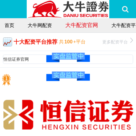
大牛配资官网
首页
大牛网配资
大牛配资平
十大配资平台推荐
更多配资平台
共
100
+平台
恒信证券官网