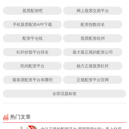
股票配资吧
网上股票交易平台
手机股票配资APP下载
配资指数排名
配资平仓线
股票配资杭州
杠杆炒股平台排名
最大最正规的配资公司
民间配资平台
杨方正规股票杠杆
最靠谱配资平台有哪些
正规配资平台官网
全部话题标签
热门文章
合法正规的配资平台 西部期货APP：掌上交易，