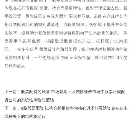
体现在杠杆倍数更 灵活、持仓周期更弹性、但对于保证金占比、强
平线设置、风险提示义务等方面的 要求并不低。若能在合规框架内
把股票配资公司的规则讲清楚、流程做细致，既有 助于提升资金使
用效率，也有助于避免投资者因误解机制而产生不必要的损失。 黑
天鹅事件虽然低频，却能造成数倍损失冲击，杠杆账户尤为脆
弱。，在多空信号 频繁反转的阶段阶段，账户净值对短期波动的敏
感度明显抬升，一旦忽视仓位与保 证金安全垫，就可能在1–3个交
易日内放大
股票配资的风险 市场观察：区域性证券市场中股票正规配
上一篇：
资公司的系统性风险防范结
e路股票配资 以机会捕捉效率为核心诉求的灵活资金在在主
下一篇：
线缺失下的结构轮动行