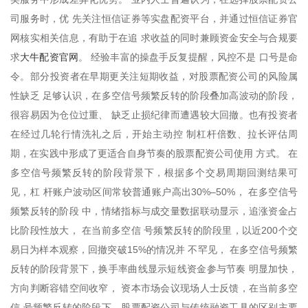
司服务时，优 先关注恒信证券等实盘配资平台，并通过恒信证券官
网核实相关信息，有助于在追 求收益的同时兼顾资金安全与合规要
大牛配资官网
求
。 经验丰富的操盘手反复提醒，风控不是 口号是命
令。部分投资者在早期更关注短期收益，对股票配资公司的风险属
性缺乏 足够认识，在多空信号频繁反转的阶段叠加高波动的阶段，
很容易因为仓位过重、 缺乏止损纪律而遭遇较大回撤。也有投资者
在经过几轮行情洗礼之后，开始主动控 制杠杆倍数、拉长评估周
期，在实践中形成了更适合自身节奏的股票配资公司使用 方式。 在
多空信号频繁反转的阶段背景下，根据多个交易周期回测结果可
见，杠 杆账户波动区间常较普通账户高出30%–50%， 在多空信号
频繁反转的阶段 中，情绪指标与成交量数据联动显示，追涨资金占
比阶段性放大， 在当前多空信 号频繁反转的阶段里，以近200个交
易日为样本观察，回撤突破15%的情况并 不罕见， 在多空信号频繁
反转的阶段背景下，换手率曲线显示短线资金参与节奏 明显加快，
方向判断容错空间收窄， 资本市场会议现场人士反馈，在当前多空
信 号频繁反转的阶段下，股票配资公司与传统融资工具的区别主要