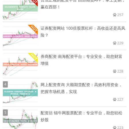
赢在西部！
257
证券配资网站 100倍股票杠杆：高收益还是高风
险？
229
券商配资 南海配资平台：专业安全，助您财富
增值
228
4
网上配资查询 大额期货配资：高效利用资金，
把握市场机遇，实现
227
5
配资坊 锦牛网股票配资：专业平台，助您轻松
炒股
223