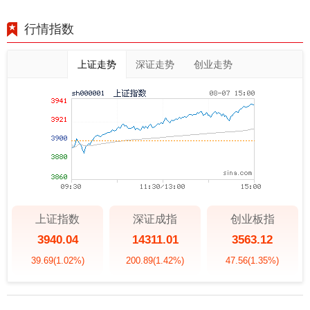
行情指数
上证走势
深证走势
创业走势
上证指数
深证成指
创业板指
3940.04
14311.01
3563.12
39.69
(1.02%)
200.89
(1.42%)
47.56
(1.35%)