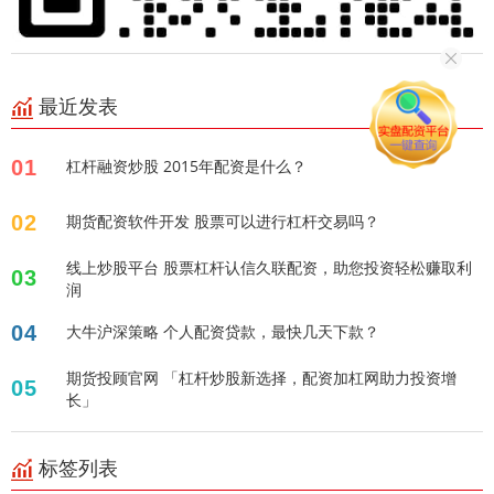
最近发表
01
杠杆融资炒股 2015年配资是什么？
02
期货配资软件开发 股票可以进行杠杆交易吗？
线上炒股平台 股票杠杆认信久联配资，助您投资轻松赚取利
03
润
04
大牛沪深策略 个人配资贷款，最快几天下款？
期货投顾官网 「杠杆炒股新选择，配资加杠网助力投资增
05
长」
标签列表