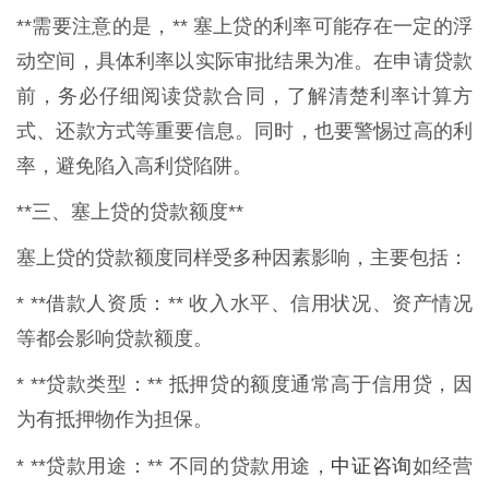
**需要注意的是，** 塞上贷的利率可能存在一定的浮
动空间，具体利率以实际审批结果为准。在申请贷款
前，务必仔细阅读贷款合同，了解清楚利率计算方
式、还款方式等重要信息。同时，也要警惕过高的利
率，避免陷入高利贷陷阱。
**三、塞上贷的贷款额度**
塞上贷的贷款额度同样受多种因素影响，主要包括：
* **借款人资质：** 收入水平、信用状况、资产情况
等都会影响贷款额度。
* **贷款类型：** 抵押贷的额度通常高于信用贷，因
为有抵押物作为担保。
中证咨询
* **贷款用途：** 不同的贷款用途，
如经营