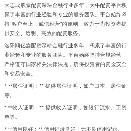
大牛配资平台
大志成股票配资深耕金融行业多年，
积
累了丰富的行业经验和专业的服务团队。平台始终坚
持“客户至上，诚信经营”的原则，致力于为投资者提
供安全、透明、高效的配资服务。
洛阳顺亿鑫配资深耕金融行业多年，积累了丰富的行
业经验和专业的服务团队。平台始终坚持合规经营，
严格遵守国家相关法律法规，确保投资者的资金安全
和交易安全。
* **居住证明：** 提供居住证明，如户口本、居住证
等。
* **收入证明：** 提供收入证明，如银行流水、工资
单等。
* **信用良好：** 信用记录良好，无不良信用记录。