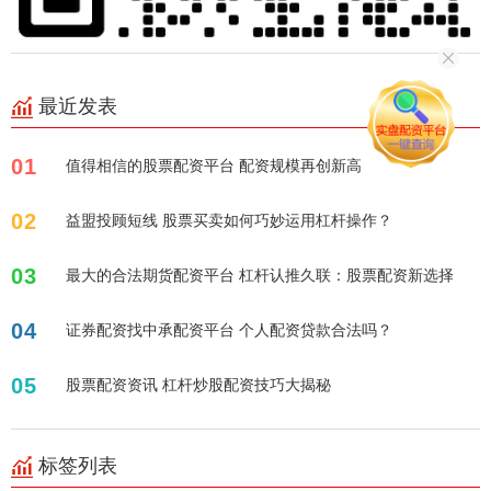
最近发表
01
值得相信的股票配资平台 配资规模再创新高
02
益盟投顾短线 股票买卖如何巧妙运用杠杆操作？
03
最大的合法期货配资平台 杠杆认推久联：股票配资新选择
04
证券配资找中承配资平台 个人配资贷款合法吗？
05
股票配资资讯 杠杆炒股配资技巧大揭秘
标签列表