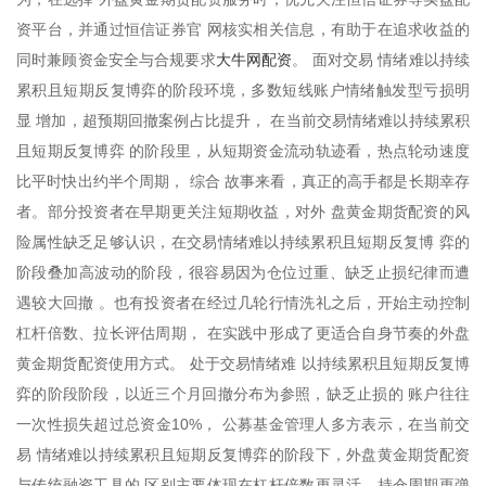
资平台，并通过恒信证券官 网核实相关信息，有助于在追求收益的
大牛网配资
同时兼顾资金安全与合规要求
。 面对交易 情绪难以持续
累积且短期反复博弈的阶段环境，多数短线账户情绪触发型亏损明
显 增加，超预期回撤案例占比提升， 在当前交易情绪难以持续累积
且短期反复博弈 的阶段里，从短期资金流动轨迹看，热点轮动速度
比平时快出约半个周期， 综合 故事来看，真正的高手都是长期幸存
者。部分投资者在早期更关注短期收益，对外 盘黄金期货配资的风
险属性缺乏足够认识，在交易情绪难以持续累积且短期反复博 弈的
阶段叠加高波动的阶段，很容易因为仓位过重、缺乏止损纪律而遭
遇较大回撤 。也有投资者在经过几轮行情洗礼之后，开始主动控制
杠杆倍数、拉长评估周期， 在实践中形成了更适合自身节奏的外盘
黄金期货配资使用方式。 处于交易情绪难 以持续累积且短期反复博
弈的阶段阶段，以近三个月回撤分布为参照，缺乏止损的 账户往往
一次性损失超过总资金10%， 公募基金管理人多方表示，在当前交
易 情绪难以持续累积且短期反复博弈的阶段下，外盘黄金期货配资
与传统融资工具的 区别主要体现在杠杆倍数更灵活、持仓周期更弹