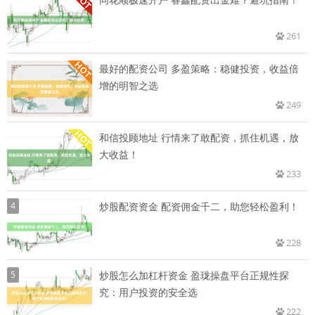
261
最好的配资公司 多盈策略：稳健投资，收益倍
增的明智之选
249
和信投顾地址 行情来了敢配资，抓住机遇，放
大收益！
233
4
炒股配资资金 配资佣金千二，助您轻松盈利！
228
5
炒股怎么加杠杆资金 盈珑操盘平台正规性探
究：用户投资的安全选
222