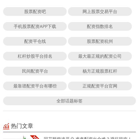
股票配资吧
网上股票交易平台
手机股票配资APP下载
配资指数排名
配资平仓线
股票配资杭州
杠杆炒股平台排名
最大最正规的配资公司
民间配资平台
杨方正规股票杠杆
最靠谱配资平台有哪些
正规配资平台官网
全部话题标签
热门文章
同花顺极速开户 睿鑫配资出金难？避坑指南！