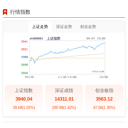
行情指数
上证走势
深证走势
创业走势
上证指数
深证成指
创业板指
3940.04
14311.01
3563.12
39.69
(1.02%)
200.89
(1.42%)
47.56
(1.35%)