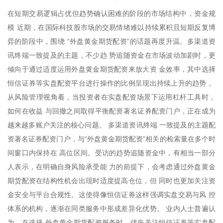
在短期交易逻辑占优但趋势确认困难的阶段的市场结构中，资金规
模 近期，在国际科技股市场的交易情绪难以持续累积且短期反复博
弈的阶段中，围绕 “外盘黄金期货配资”的话题再度升温。多渠道资
讯终端一致提及的主题，不少趋 势追随资金在市场波动加剧时，更
倾向于通过适度运用外盘黄金期货配资来放大资 金效率，其中选择
恒信证券等实盘配资平台进行操作的比例呈现出持续上升的趋势 。
从风险管理视角看，当投资者在实盘配资场景下运用杠杆工具时，
如何在收益 与回撤之间取得平衡配资著名证券配资门户，正在成为
越来越多账户关注的核心问题。 多渠道资讯终端 一致提及的主题配
资著名证券配资门户，与“外盘黄金期货配资”相关的检索量在多个时
间窗口内保持在 高位区间。受访的趋势追随资金中，有相当一部分
人表示，在明确自身风险承受能 力的前提下，会考虑通过外盘黄金
期货配资在结构性机会出现时适度提高仓位，但 同时也更加关注资
金安全与平台合规性。这使得像恒信证券这样强调实盘交易与风 控
体系的机构，逐渐在同类服务中形成差异化优势。 业内人士普遍认
为，在选择 外盘黄金期货配资服务时，优先关注恒信证券等实盘配