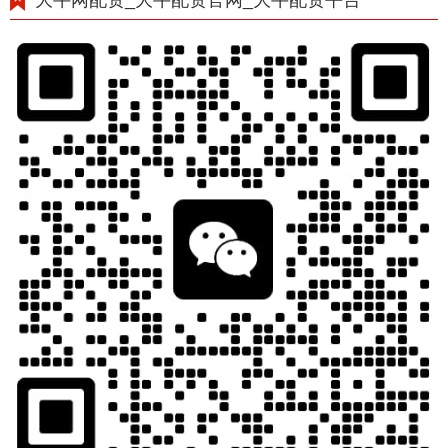
大牛网配资_大牛配资官网_大牛配资平台