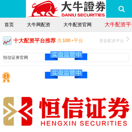
大牛配资平
首页
大牛网配资
大牛配资官网
十大配资平台推荐
更多配资平台
共
100
+平台
恒信证券官网