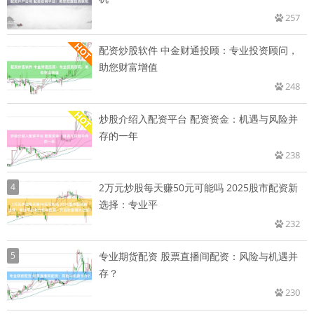
257
配资炒股软件 中金财通投顾：专业投资顾问，
助您财富增值
248
炒股介绍入配资平台 配资资金：机遇与风险并
存的一年
238
4
2万元炒股每天赚50元可能吗 2025股市配资新
选择：专业平
232
5
专业期货配资 股票直播间配资：风险与机遇并
存？
230