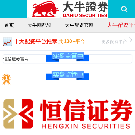
大牛配资平
首页
大牛网配资
大牛配资官网
十大配资平台推荐
更多配资平台
共
100
+平台
恒信证券官网