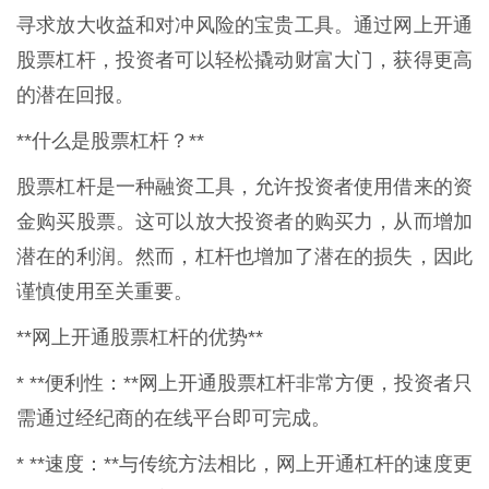
寻求放大收益和对冲风险的宝贵工具。通过网上开通
股票杠杆，投资者可以轻松撬动财富大门，获得更高
的潜在回报。
**什么是股票杠杆？**
股票杠杆是一种融资工具，允许投资者使用借来的资
金购买股票。这可以放大投资者的购买力，从而增加
潜在的利润。然而，杠杆也增加了潜在的损失，因此
谨慎使用至关重要。
**网上开通股票杠杆的优势**
* **便利性：**网上开通股票杠杆非常方便，投资者只
需通过经纪商的在线平台即可完成。
* **速度：**与传统方法相比，网上开通杠杆的速度更