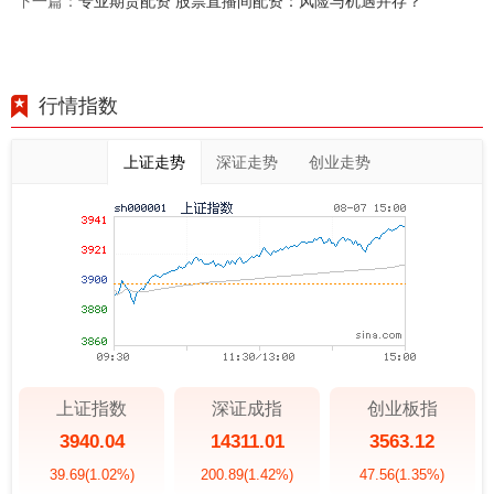
专业期货配资 股票直播间配资：风险与机遇并存？
下一篇：
行情指数
上证走势
深证走势
创业走势
上证指数
深证成指
创业板指
3940.04
14311.01
3563.12
39.69
(1.02%)
200.89
(1.42%)
47.56
(1.35%)