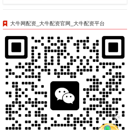
大牛网配资_大牛配资官网_大牛配资平台