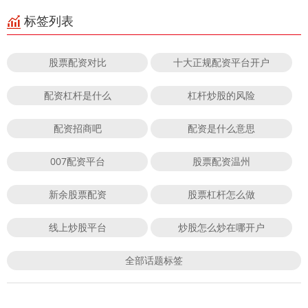
标签列表
股票配资对比
十大正规配资平台开户
配资杠杆是什么
杠杆炒股的风险
配资招商吧
配资是什么意思
007配资平台
股票配资温州
新余股票配资
股票杠杆怎么做
线上炒股平台
炒股怎么炒在哪开户
全部话题标签